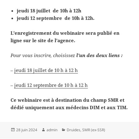
jeudi 18 juillet de 10h à 12h
jeudi 12 septembre de 10h à 12h.
L’enregistrement du webinaire sera publié en
ligne sur le site de l’agence.
Pour vous inscrire, choisissez
l’un des deux liens :
–
jeudi 18 juillet de 10 h à 12 h
–
jeudi 12 septembre de 10 h à 12 h
Ce webinaire est à destination du champ SMR et
dédié uniquement aux médecins DIM et aux TIM.
Publié
Auteur
Catégories
28 juin 2024
admin
Druides
,
SMR (ex-SSR)
le