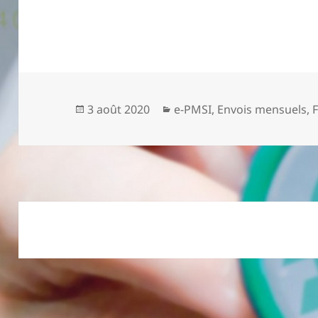
Publié
Catégories
3 août 2020
e-PMSI
,
Envois mensuels
,
le