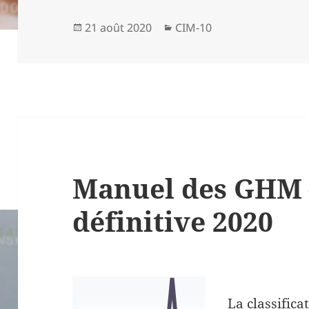
Publié
Catégories
21 août 2020
CIM-10
le
Manuel des GHM 
définitive 2020
La classific