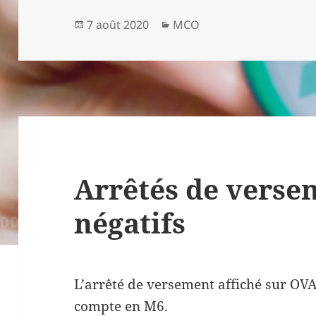
Publié
Catégories
7 août 2020
MCO
le
Arrêtés de verse
négatifs
L’arrêté de versement affiché sur OV
compte en M6.