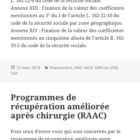
L. 162-22-6 du code de la sécurité sociale.
Annexe XIII : Fixation de la valeur des coefficients
mentionnés au 3° du I de l’article L. 162-22-10 du
code de la sécurité sociale par zone géographique.
Annexe XIV : Fixation de la valeur des coefficients
mentionnés au cinquième alinéa de l’article R. 162-
33-5 du code de la sécurité sociale.
Publié
Catégories
12 mars 2019
Financement
,
HAD
,
MCO
,
SMR (ex-SSR)
,
le
T2A
Programmes de
récupération améliorée
après chirurgie (RAAC)
Pour ceux d’entre vous qui sont concernés par le
programme de récupération améliorée après