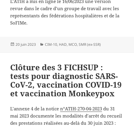
L’ATIH a mis en ligne le 16/06/2023 une version
revue dans le cadre d’un groupe de travail avec les
représentants des fédérations hospitalières et de la
SoFIMe.
Publié
Catégories
20 juin 2023
CIM-10
,
HAD
,
MCO
,
SMR (ex-SSR)
le
Clôture des 3 FICHSUP :
tests pour diagnostic SARS-
CoV-2, vaccination COVID-19
et vaccination Monkeypox
L’annexe 4 de la notice
n°ATIH-270-04-2023
du 31
mai 2023 documente les modalités d’arrêt du recueil
des prestations réalisées au-delà du 30 juin 2023 :