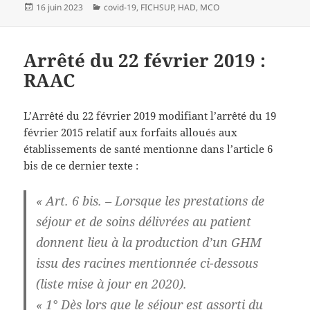
Publié
Catégories
16 juin 2023
covid-19
,
FICHSUP
,
HAD
,
MCO
le
Arrêté du 22 février 2019 :
RAAC
L’Arrêté du 22 février 2019 modifiant l’arrêté du 19
février 2015 relatif aux forfaits alloués aux
établissements de santé mentionne dans l’article 6
bis de ce dernier texte :
« Art. 6 bis. – Lorsque les prestations de
séjour et de soins délivrées au patient
donnent lieu à la production d’un GHM
issu des
racines mentionnée ci-dessous
(liste mise à jour en 2020)
.
« 1° Dès lors que le séjour est assorti du