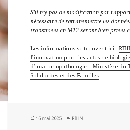
S’il n’y pas de modification par rapport
nécessaire de retransmettre les donnée
transmises en M12 seront bien prises 
Les informations se trouvent ici :
RIHN
l’innovation pour les actes de biologi
d’anatomopathologie – Ministère du Tr
Solidarités et des Familles
Publié
Catégories
16 mai 2025
RIHN
le