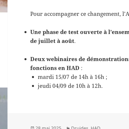
Pour accompagner ce changement, l’A
Une phase de test ouverte à l’ense
de juillet à août
.
Deux webinaires de démonstrations
fonctions en HAD
:
mardi 15/07 de 14h à 16h ;
jeudi 04/09 de 10h à 12h.
Publié
Catégories
28 mai 2025
Druides
,
HAD