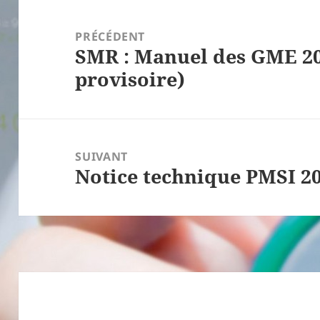
Navigation
de
PRÉCÉDENT
SMR : Manuel des GME 20
l’article
Article
provisoire)
précédent :
SUIVANT
Notice technique PMSI 2
Article
suivant :