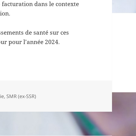
 facturation dans le contexte
ion.
issements de santé sur ces
our pour l’année 2024.
es
ie
,
SMR (ex-SSR)