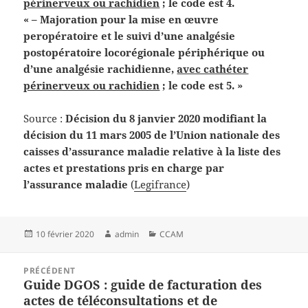
périnerveux ou rachidien
; le code est 4.
« – Majoration pour la mise en œuvre
peropératoire et le suivi d’une analgésie
postopératoire locorégionale périphérique ou
d’une analgésie rachidienne,
avec cathéter
périnerveux ou rachidien
; le code est 5. »
Source :
Décision du 8 janvier 2020 modifiant la
décision du 11 mars 2005 de l’Union nationale des
caisses d’assurance maladie relative à la liste des
actes et prestations pris en charge par
l’assurance maladie
(
Legifrance
)
Publié
Auteur
Catégories
10 février 2020
admin
CCAM
le
Navigation
PRÉCÉDENT
de
Guide DGOS : guide de facturation des
Article
l’article
actes de téléconsultations et de
précédent :